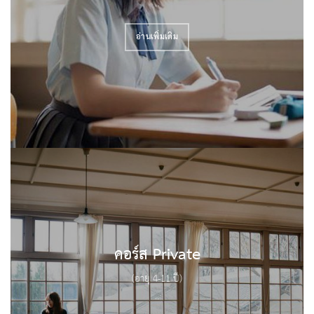
..
อ่านเพิ่มเติม
คอร์ส Private
(อายุ 4-11 ปี)
..