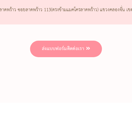
ลาดพร้าว ซอยลาดพร้าว 113(ตรงข้ามแมคโครลาดพร้าว) แขวงคลองจั่น เข
ส่งแบบฟอร์มติดต่อเรา