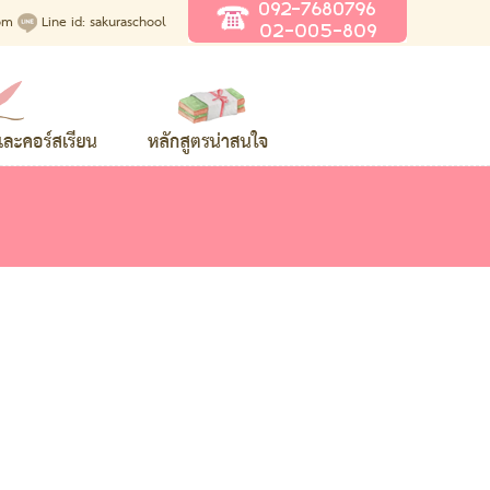
om
Line id:
sakuraschool