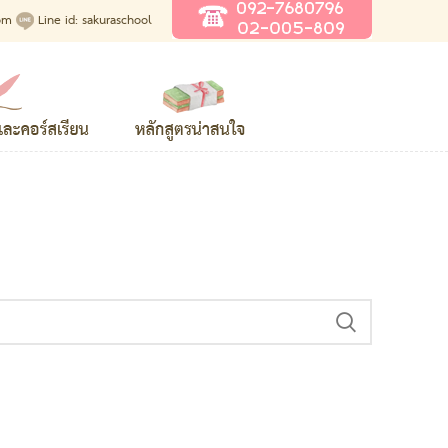
om
Line id:
sakuraschool