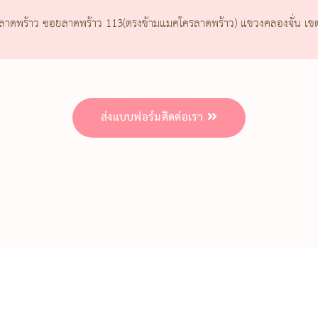
ลาดพร้าว ซอยลาดพร้าว 113(ตรงข้ามแมคโครลาดพร้าว) แขวงคลองจั่น เข
ส่งแบบฟอร์มติดต่อเรา