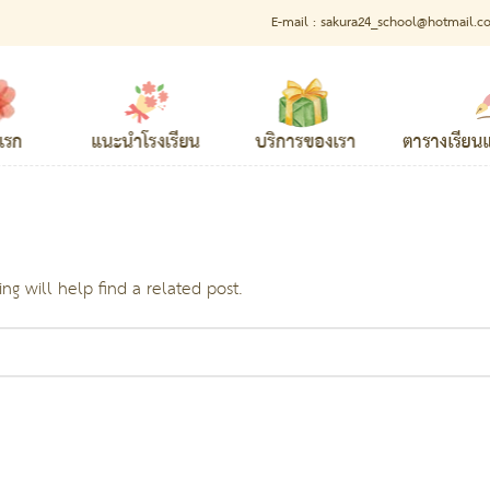
E-mail :
sakura24_school@hotmail.c
ng will help find a related post.